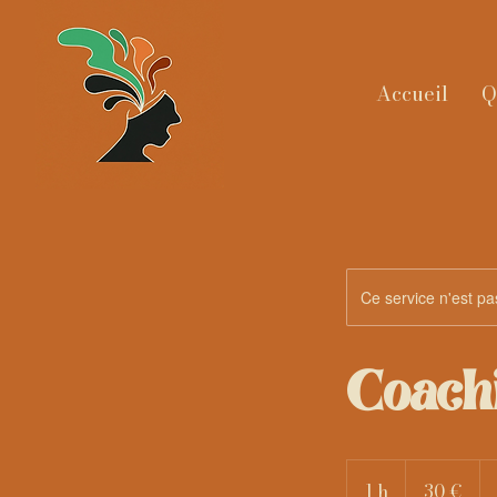
Accueil
Q
Ce service n'est pa
Coachi
30
euros
1 h
1
30 €