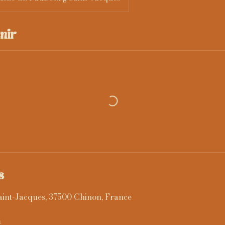
nir
s
aint-Jacques, 37500 Chinon, France
m